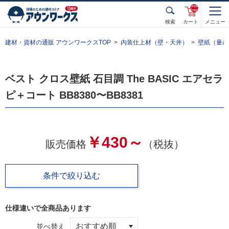
unde
fined
検索
カート
メニュー
建材・資材の通販 アウンワークスTOP
内装仕上材（壁・天井）
壁紙（量産
ベスト クロス壁紙 石目調 The BASIC エアセラ
ピ＋コート BB8380〜BB8381
￥430～
販売価格
（税抜）
条件で絞り込む
仕様違いで全
商品あります
並べ替え