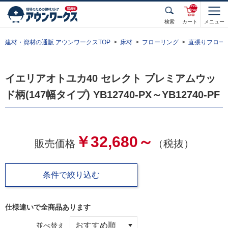
unde
fined
検索
カート
メニュー
建材・資材の通販 アウンワークスTOP
床材
フローリング
直張りフロー
イエリアオトユカ40 セレクト プレミアムウッ
ド柄(147幅タイプ) YB12740-PX～YB12740-PF
￥32,680～
販売価格
（税抜）
条件で絞り込む
仕様違いで全
商品あります
並べ替え