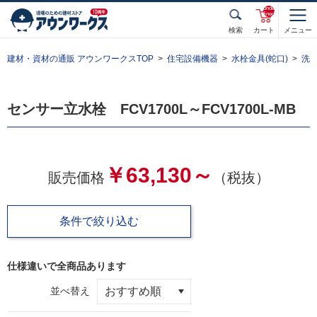
unde
fined
検索
カート
メニュー
建材・資材の通販 アウンワークスTOP
住宅設備機器
水栓金具(蛇口)
洗
センサー立水栓 FCV1700L～FCV1700L-MB
￥63,130～
販売価格
（税抜）
条件で絞り込む
仕様違いで全
商品あります
並べ替え