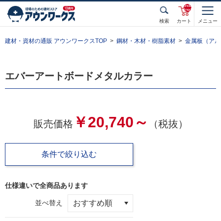
unde
fined
検索
カート
メニュー
建材・資材の通販 アウンワークスTOP
鋼材・木材・樹脂素材
金属板（アル
エバーアートボードメタルカラー
￥20,740～
販売価格
（税抜）
条件で絞り込む
仕様違いで全
商品あります
並べ替え