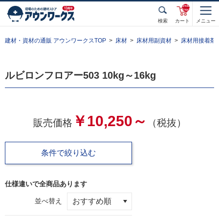
unde
fined
検索
カート
メニュー
建材・資材の通販 アウンワークスTOP
床材
床材用副資材
床材用接着剤
ルビロンフロアー503 10kg～16kg
￥10,250～
販売価格
（税抜）
条件で絞り込む
仕様違いで全
商品あります
並べ替え