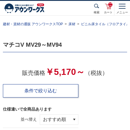
unde
fined
検索
カート
メニュー
建材・資材の通販 アウンワークスTOP
床材
ビニル床タイル（フロアタイル
マチコV MV29～MV94
￥5,170～
販売価格
（税抜）
条件で絞り込む
仕様違いで全
商品あります
並べ替え