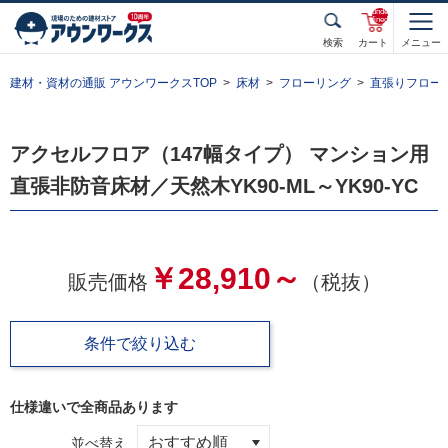
unde
fined
検索
カート
メニュー
建材・資材の通販 アウンワークスTOP
床材
フローリング
直張りフロー
アクセルフロア（147幅タイプ） マンション用
直張非防音床材／天然木YK90-ML～YK90-YC
￥28,910～
販売価格
（税抜）
条件で絞り込む
仕様違いで全
商品あります
並べ替え