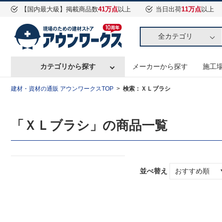
【国内最大級】掲載商品数
41万点
以上
当日出荷
11万点
以上
全カテゴリ
カテゴリから探す
メーカーから探す
施工
建材・資材の通販 アウンワークスTOP
検索：ＸＬブラシ
「ＸＬブラシ」の商品一覧
並べ替え