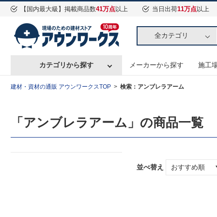
【国内最大級】掲載商品数
41万点
以上
当日出荷
11万点
以上
全カテゴリ
カテゴリから探す
メーカーから探す
施工
建材・資材の通販 アウンワークスTOP
検索：アンブレラアーム
「アンブレラアーム」の商品一覧
並べ替え